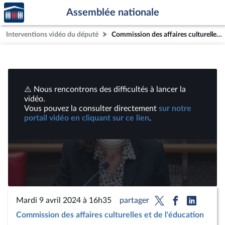
Accèder
Aller au contenu
Aller en bas de la page
Assemblée nationale
à la
page
Interventions vidéo du député
Commission des affaires culturelles : Mme Amélie Oudéa-Castéra, ministre des Sports et des Jeux olympiques et paralympiques ; Création d’une commission d’enquête relative à la situation des mineurs dans les industries du cinéma, du spectacle vivant | Vidéos
d'accueil
⚠️ Nous rencontrons des difficultés à lancer la
vidéo.
Vous pouvez la consulter directement
sur notre
portail vidéo en cliquant sur ce lien
.
Lire
la
vidéo
Mardi 9 avril 2024 à 16h35
partager
Commission des affaires culturelles et de l'éducation