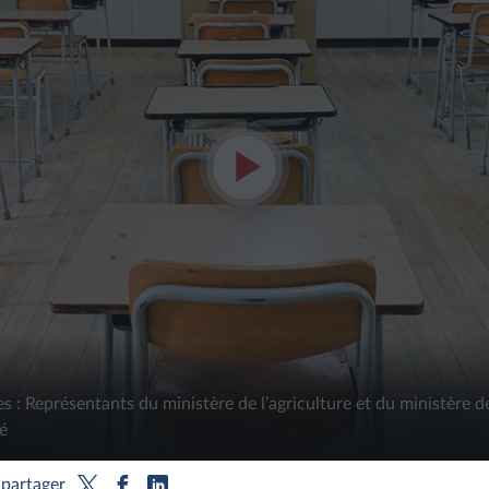
Lire
la
vidéo
es : Représentants du ministère de l’agriculture et du ministère 
é
partager