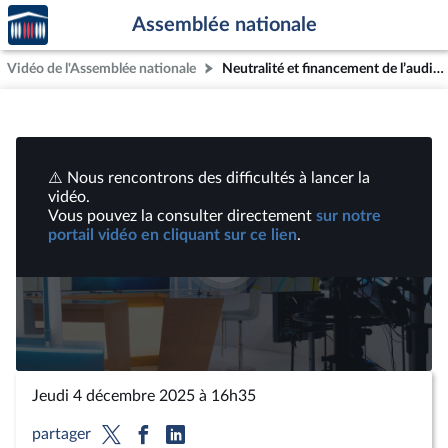
Accèder
Aller au contenu
Aller en bas de la page
Assemblée nationale
à la
page
Vidéo de l'Assemblée nationale
Neutralité et financement de l’audiovisuel public : Représentants de la Troisième chambre de la Cour des comptes ; Juristes spécialistes dans le droit des médias | Vidéos
d'accueil
⚠️ Nous rencontrons des difficultés à lancer la
vidéo.
Vous pouvez la consulter directement
sur notre
portail vidéo en cliquant sur ce lien
.
Lire
la
vidéo
Jeudi 4 décembre 2025 à 16h35
partager