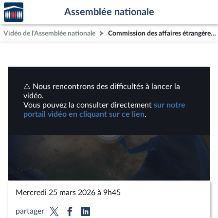
Accèder
Aller au contenu
Aller en bas de la page
Assemblée nationale
à la
page
Vidéo de l'Assemblée nationale
Commission des affaires étrangères : Entretien et exploitation de la ligne ferroviaire Coni-Breil-Vintimille ; Privilèges et immunités de la Communauté des Caraïbes du 14 janvier 1985 ; Conflit au Moyen-Orient | Vidéos
d'accueil
⚠️ Nous rencontrons des difficultés à lancer la
vidéo.
Vous pouvez la consulter directement
sur notre
portail vidéo en cliquant sur ce lien
.
Lire
la
vidéo
Mercredi 25 mars 2026 à 9h45
partager