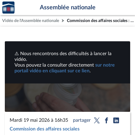
Accèder
Aller au contenu
Aller en bas de la page
Assemblée nationale
à la
page
Vidéo de l'Assemblée nationale
Commission des affaires sociales : Exercice de l’ensemble des compétences du service public de la petite enfance ; Affaire des laits infantiles contaminés | Vidéos
d'accueil
⚠️ Nous rencontrons des difficultés à lancer la
vidéo.
Vous pouvez la consulter directement
sur notre
portail vidéo en cliquant sur ce lien
.
Lire
la
vidéo
Mardi 19 mai 2026 à 16h35
partager
Commission des affaires sociales