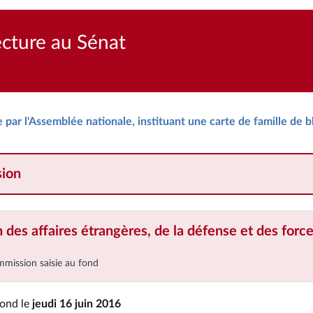
ecture au Sénat
e par l'Assemblée nationale, instituant une carte de famille de b
ion
des affaires étrangères, de la défense et des forc
mmission saisie au fond
fond le
jeudi 16 juin 2016