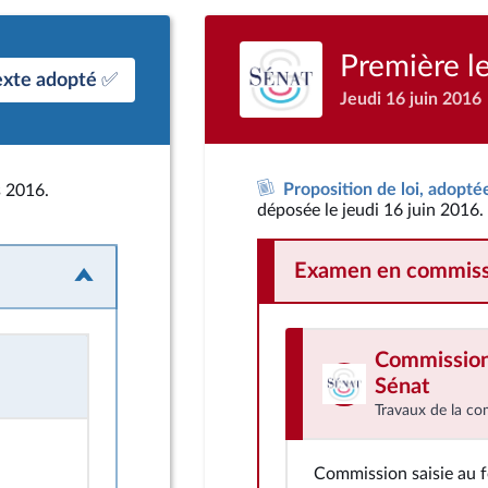
Première l
exte adopté ✅
Jeudi 16 juin 2016
Proposition de loi, adopté
s 2016.
déposée le jeudi 16 juin 2016.
Examen en commiss
Commission 
Sénat
Travaux de la co
Commission saisie au 