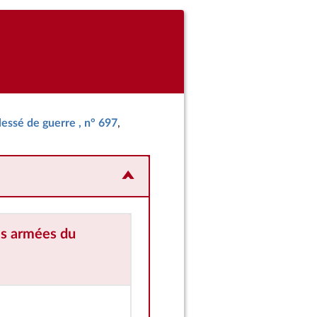
lessé de guerre , n° 697
,
es armées
du