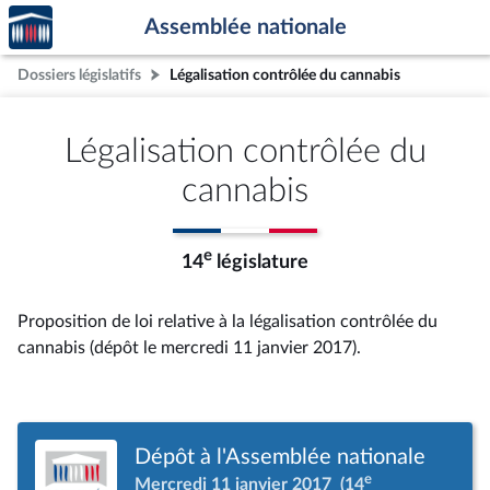
Accèder
Aller au contenu
Aller en bas de la page
Assemblée nationale
à la
page
Dossiers législatifs
Légalisation contrôlée du cannabis
d'accueil
Légalisation contrôlée du
cannabis
e
14
législature
Proposition de loi relative à la légalisation contrôlée du
cannabis (dépôt le mercredi 11 janvier 2017).
Dépôt à l'Assemblée nationale
e
Mercredi 11 janvier 2017
(14