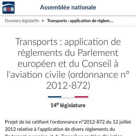
Accèder
Aller au contenu
Aller en bas de la page
Assemblée nationale
à la
page
Dossiers législatifs
Transports : application de règlements du Parlement européen et du Conseil à l'aviation civile (ordonnance n° 2012-872)
d'accueil
Transports : application de
règlements du Parlement
européen et du Conseil à
l'aviation civile (ordonnance n°
2012-872)
e
14
législature
Projet de loi ratifiant l'ordonnance n°2012-872 du 12 juillet
2012 relative à l'application de divers règlements du