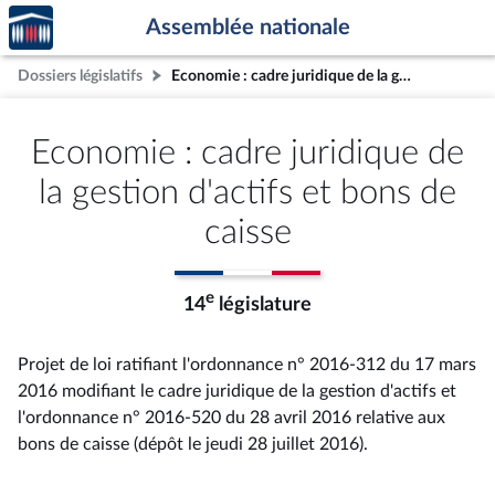
Accèder
Aller au contenu
Aller en bas de la page
Assemblée nationale
à la
page
Dossiers législatifs
Economie : cadre juridique de la gestion d'actifs et bons de caisse
d'accueil
Economie : cadre juridique de
la gestion d'actifs et bons de
caisse
e
14
législature
Projet de loi ratifiant l'ordonnance n° 2016-312 du 17 mars
2016 modifiant le cadre juridique de la gestion d'actifs et
l'ordonnance n° 2016-520 du 28 avril 2016 relative aux
bons de caisse (dépôt le jeudi 28 juillet 2016).