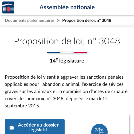
Accèder
Aller au contenu
Aller en bas de la page
Assemblée nationale
à la
page
Documents parlementaires
Proposition de loi, n° 3048
d'accueil
Proposition de loi, n° 3048
e
14
législature
Proposition de loi visant à aggraver les sanctions pénales
applicables pour l'abandon d'animal, l'exercice de sévices
graves sur les animaux et la commission d'actes de cruauté
envers les animaux, n° 3048
, déposée le mardi 15
septembre 2015
.
Accéder au dossier
législatif