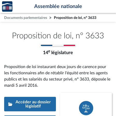
Accèder
Aller au contenu
Aller en bas de la page
Assemblée nationale
à la
page
Documents parlementaires
Proposition de loi, n° 3633
d'accueil
Proposition de loi, n° 3633
e
14
législature
Proposition de loi instaurant deux jours de carence pour
les fonctionnaires afin de rétablir l'équité entre les agents
publics et les salariés du secteur privé, n° 3633
, déposée le
mardi 5 avril 2016
.
Accéder au dossier
législatif