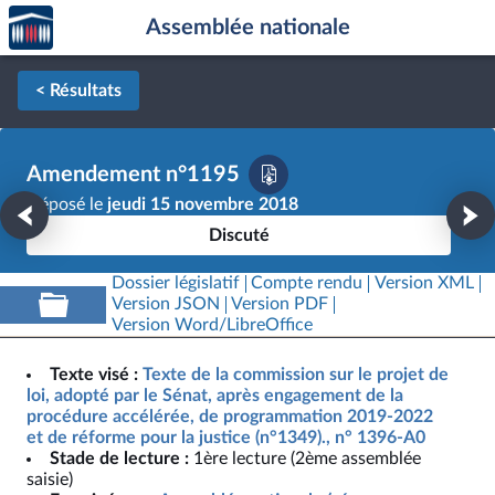
Accèder
Aller au contenu
Aller en bas de la page
Assemblée nationale
à la
page
d'accueil
< Résultats
Amendement n°1195
Déposé le
jeudi 15 novembre 2018
Discuté
Dossier législatif
Compte rendu
Version XML
Version JSON
Version PDF
Version Word/LibreOffice
Texte visé :
Texte de la commission sur le projet de
loi, adopté par le Sénat, après engagement de la
procédure accélérée, de programmation 2019-2022
et de réforme pour la justice (n°1349)., n° 1396-A0
Stade de lecture :
1ère lecture (2ème assemblée
saisie)