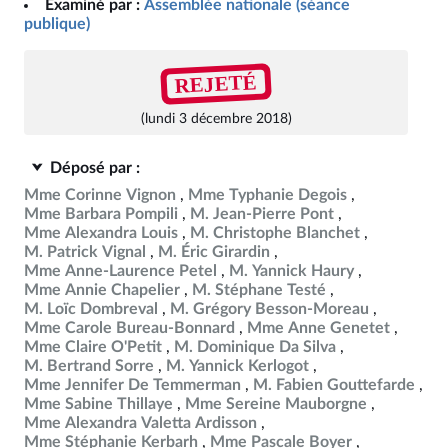
Examiné par :
Assemblée nationale (séance
publique)
REJETÉ
(lundi 3 décembre 2018)
Déposé par :
Mme Corinne Vignon
Mme Typhanie Degois
Mme Barbara Pompili
M. Jean-Pierre Pont
Mme Alexandra Louis
M. Christophe Blanchet
M. Patrick Vignal
M. Éric Girardin
Mme Anne-Laurence Petel
M. Yannick Haury
Mme Annie Chapelier
M. Stéphane Testé
M. Loïc Dombreval
M. Grégory Besson-Moreau
Mme Carole Bureau-Bonnard
Mme Anne Genetet
Mme Claire O'Petit
M. Dominique Da Silva
M. Bertrand Sorre
M. Yannick Kerlogot
Mme Jennifer De Temmerman
M. Fabien Gouttefarde
Mme Sabine Thillaye
Mme Sereine Mauborgne
Mme Alexandra Valetta Ardisson
Mme Stéphanie Kerbarh
Mme Pascale Boyer