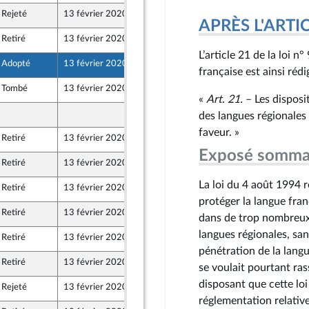
Rejeté
13 février 2020
7 février 2020
APRÈS L'ARTICLE
Retiré
13 février 2020
10 février 2020
L’article 21 de la loi n
Adopté
13 février 2020
10 février 2020
française est ainsi rédi
Tombé
13 février 2020
5 février 2020
«
Art. 21.
– Les disposit
10 février 2020
des langues régionales
faveur. »
Retiré
13 février 2020
5 février 2020
Exposé somma
Retiré
13 février 2020
5 février 2020
La loi du 4 août 1994 re
Retiré
13 février 2020
6 février 2020
protéger la langue fran
Retiré
13 février 2020
5 février 2020
dans de trop nombreux c
langues régionales, san
Retiré
13 février 2020
5 février 2020
pénétration de la langue
Retiré
13 février 2020
7 février 2020
se voulait pourtant ra
disposant que cette loi 
Rejeté
13 février 2020
10 février 2020
réglementation relativ