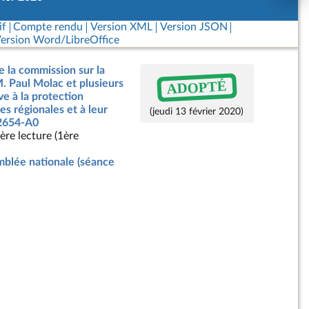
if
Compte rendu
Version XML
Version JSON
ersion Word/LibreOffice
e la commission sur la
ADOPTÉ
M. Paul Molac et plusieurs
ve à la protection
es régionales et à leur
(jeudi 13 février 2020)
 2654-A0
ère lecture (1ère
blée nationale (séance