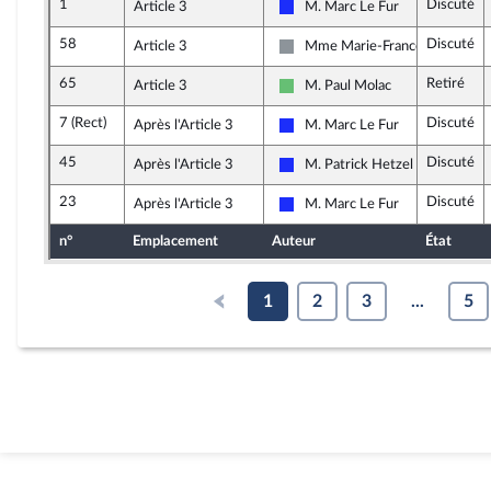
1
Discuté
Article 3
M. Marc Le Fur
Les Républicains
58
Discuté
Article 3
Mme Marie-France Lorho
Non inscrit
65
Retiré
Article 3
M. Paul Molac
Libertés et Territoires
7 (Rect)
Discuté
Après l'Article 3
M. Marc Le Fur
Les Républicains
45
Discuté
Après l'Article 3
M. Patrick Hetzel
Les Républicains
23
Discuté
Après l'Article 3
M. Marc Le Fur
Les Républicains
n°
Emplacement
Auteur
État
1
2
3
...
5