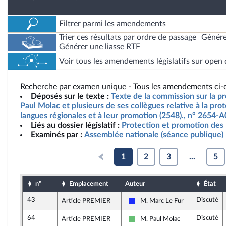
Filtrer parmi les amendements
Trier ces résultats par ordre de passage
Génére
Générer une liasse RTF
Voir tous les amendements législatifs sur open 
Recherche par examen unique - Tous les amendements ci-d
Déposés sur le texte :
Texte de la commission sur la pr
Paul Molac et plusieurs de ses collègues relative à la pro
langues régionales et à leur promotion (2548)., n° 2654-A
Liés au dossier législatif :
Protection et promotion des 
Examinés par :
Assemblée nationale (séance publique)
1
2
3
...
5
n°
Emplacement
Auteur
État
43
Discuté
Article PREMIER
M. Marc Le Fur
Les Républicains
64
Discuté
Article PREMIER
M. Paul Molac
Libertés et Territoires