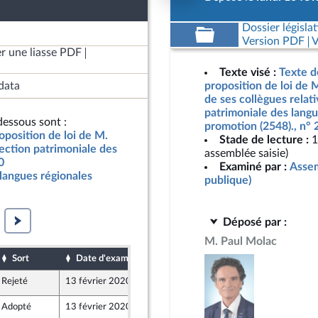
Dossier législat
Version PDF
V
r une liasse PDF
Texte visé :
Texte d
data
proposition de loi de 
de ses collègues relati
patrimoniale des langu
essous sont :
promotion (2548)., n°
oposition de loi de M.
Stade de lecture :
1
tection patrimoniale des
assemblée saisie)
0
Examiné par :
Assem
langues régionales
publique)
Déposé par :
M. Paul Molac
Sort
Date d'examen
Date de dépôt
Rejeté
13 février 2020
6 février 2020
Adopté
13 février 2020
10 février 2020