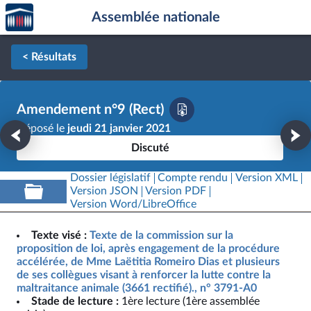
Accèder
Aller au contenu
Aller en bas de la page
Assemblée nationale
à la
page
d'accueil
< Résultats
Amendement n°9 (Rect)
Déposé le
jeudi 21 janvier 2021
Discuté
Dossier législatif
Compte rendu
Version XML
Version JSON
Version PDF
Version Word/LibreOffice
Texte visé :
Texte de la commission sur la
proposition de loi, après engagement de la procédure
accélérée, de Mme Laëtitia Romeiro Dias et plusieurs
de ses collègues visant à renforcer la lutte contre la
maltraitance animale (3661 rectifié)., n° 3791-A0
Stade de lecture :
1ère lecture (1ère assemblée