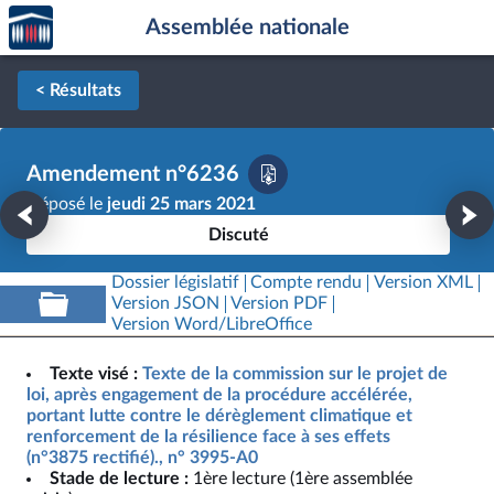
Accèder
Aller au contenu
Aller en bas de la page
Assemblée nationale
à la
page
d'accueil
< Résultats
Amendement n°6236
Déposé le
jeudi 25 mars 2021
Discuté
Dossier législatif
Compte rendu
Version XML
Version JSON
Version PDF
Version Word/LibreOffice
Texte visé :
Texte de la commission sur le projet de
loi, après engagement de la procédure accélérée,
portant lutte contre le dérèglement climatique et
renforcement de la résilience face à ses effets
(n°3875 rectifié)., n° 3995-A0
Stade de lecture :
1ère lecture (1ère assemblée