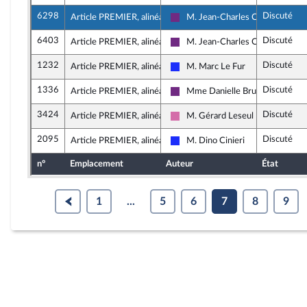
6298
Discuté
Article PREMIER, alinéa 3
M. Jean-Charles Colas-Roy
La République en Marche
6403
Discuté
Article PREMIER, alinéa 3
M. Jean-Charles Colas-Roy
La République en Marche
1232
Discuté
Article PREMIER, alinéa 4
M. Marc Le Fur
Les Républicains
1336
Discuté
Article PREMIER, alinéa 4
Mme Danielle Brulebois
La République en Marche
3424
Discuté
Article PREMIER, alinéa 4
M. Gérard Leseul
Socialistes et apparentés
2095
Discuté
Article PREMIER, alinéa 4
M. Dino Cinieri
Les Républicains
n°
Emplacement
Auteur
État
1
...
5
6
7
8
9