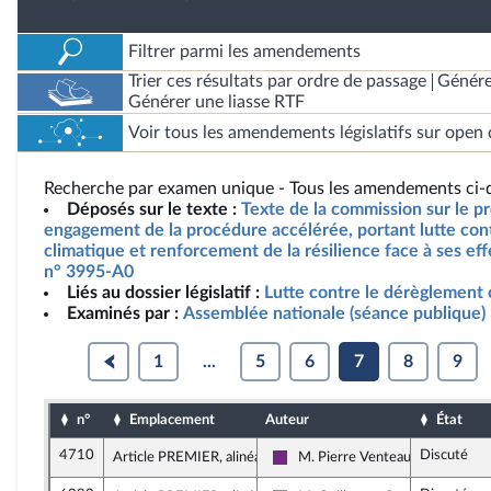
Filtrer parmi les amendements
Trier ces résultats par ordre de passage
Génére
Générer une liasse RTF
Voir tous les amendements législatifs sur open 
Recherche par examen unique - Tous les amendements ci-d
Déposés sur le texte :
Texte de la commission sur le pro
engagement de la procédure accélérée, portant lutte con
climatique et renforcement de la résilience face à ses effe
n° 3995-A0
Liés au dossier législatif :
Lutte contre le dérèglement 
Examinés par :
Assemblée nationale (séance publique)
1
...
5
6
7
8
9
n°
Emplacement
Auteur
État
4710
Discuté
Article PREMIER, alinéa 3
M. Pierre Venteau
La République en Marche