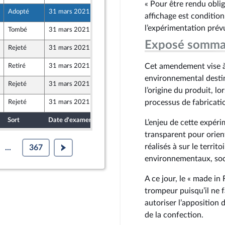
« Pour être rendu obliga
Adopté
31 mars 2021
25 mars 2021
affichage est condition
l’expérimentation prévu
Tombé
31 mars 2021
25 mars 2021
Exposé somma
Rejeté
31 mars 2021
23 mars 2021
Cet amendement vise à 
Retiré
31 mars 2021
23 mars 2021
environnemental destiné
Rejeté
31 mars 2021
25 mars 2021
l’origine du produit, l
processus de fabricati
Rejeté
31 mars 2021
24 mars 2021
Sort
Date d'examen
Date de dépôt
L’enjeu de cette expéri
transparent pour orien
réalisés à sur le terri
...
367
environnementaux, soci
A ce jour, le « made in
trompeur puisqu’il ne 
autoriser l’apposition 
de la confection.