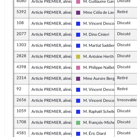
6080
Discuté
Article PREMIER, alinéa 3
M. Guillaume Garot
Socialistes et apparentés
5392
Retiré
Article PREMIER, alinéa 3
Mme Célia de Lavergne
La République en Marche
108
Discuté
Article PREMIER, alinéa 2
M. Vincent Descoeur
Les Républicains
2077
Discuté
Article PREMIER, alinéa 3
M. Dino Cinieri
Les Républicains
1303
Discuté
Article PREMIER, alinéa 3
M. Martial Saddier
Les Républicains
2828
Discuté
Article PREMIER, alinéa 3
M. Antoine Herth
Agir ensemble
4398
Discuté
Article PREMIER, alinéa 3
M. Philippe Naillet
Socialistes et apparentés
2314
Retiré
Article PREMIER, alinéa 3
Mme Aurore Bergé
La République en Marche
92
Retiré
Article PREMIER, alinéa 2
M. Vincent Descoeur
Les Républicains
2656
Irrecevable
Article PREMIER, alinéa 3
M. Vincent Descoeur
Les Républicains
1059
Discuté
Article PREMIER, alinéa 3
M. Raphaël Schellenberger
Les Républicains
1708
Discuté
Article PREMIER, alinéa 3
M. François-Michel Lambert
Libertés et Territoires
4581
Discuté
Article PREMIER, alinéa 3
M. Éric Diard
Les Républicains