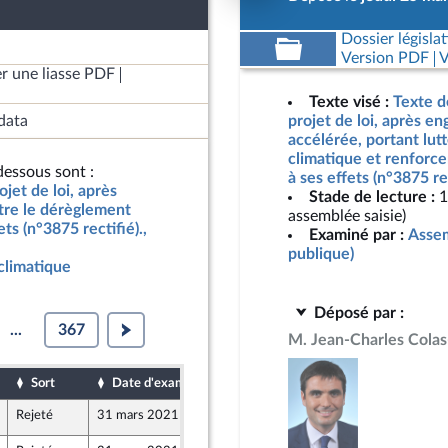
Dossier législat
Version PDF
V
r une liasse PDF
Texte visé :
Texte d
data
projet de loi, après e
accélérée, portant lut
climatique et renforce
essous sont :
à ses effets (n°3875 re
jet de loi, après
Stade de lecture :
1
tre le dérèglement
assemblée saisie)
ts (n°3875 rectifié).,
Examiné par :
Assem
publique)
climatique
Déposé par :
...
367
M. Jean-Charles Cola
Sort
Date d'examen
Date de dépôt
Rejeté
31 mars 2021
25 mars 2021