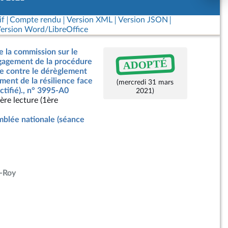
if
Compte rendu
Version XML
Version JSON
ersion Word/LibreOffice
e la commission sur le
ADOPTÉ
ngagement de la procédure
te contre le dérèglement
ment de la résilience face
(mercredi 31 mars
ctifié)., n° 3995-A0
2021)
ère lecture (1ère
blée nationale (séance
s-Roy