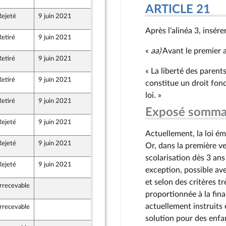
ARTICLE 21
Rejeté
9 juin 2021
8 juin 2021
Après l’alinéa 3, insére
Retiré
9 juin 2021
8 juin 2021
«
aa)
Avant le premier al
Retiré
9 juin 2021
8 juin 2021
« La liberté des parent
Retiré
9 juin 2021
8 juin 2021
constitue un droit fond
loi. »
Retiré
9 juin 2021
8 juin 2021
Exposé somma
Rejeté
9 juin 2021
8 juin 2021
Actuellement, la loi ém
Rejeté
9 juin 2021
8 juin 2021
Or, dans la première ve
scolarisation dès 3 ans
Rejeté
9 juin 2021
9 juin 2021
exception, possible av
et selon des critères tr
Irrecevable
8 juin 2021
proportionnée à la fin
actuellement instruits e
Irrecevable
8 juin 2021
solution pour des enfan