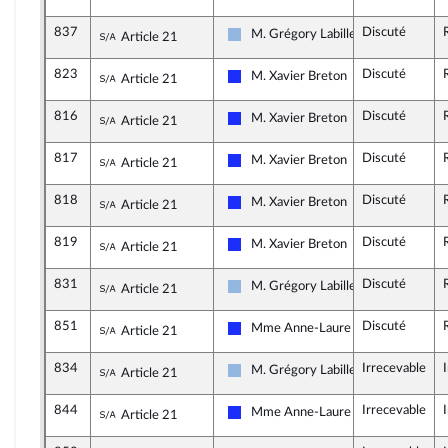
837
Discuté
Sous-amendement de l'amendement n°456
M. Grégory Labille
Article 21
UDI et Indépendants
823
Discuté
Sous-amendement de l'amendement n°456
M. Xavier Breton
Article 21
Les Républicains
816
Discuté
Sous-amendement de l'amendement n°456
M. Xavier Breton
Article 21
Les Républicains
817
Discuté
Sous-amendement de l'amendement n°456
M. Xavier Breton
Article 21
Les Républicains
818
Discuté
Sous-amendement de l'amendement n°456
M. Xavier Breton
Article 21
Les Républicains
819
Discuté
Sous-amendement de l'amendement n°456
M. Xavier Breton
Article 21
Les Républicains
831
Discuté
Sous-amendement de l'amendement n°456
M. Grégory Labille
Article 21
UDI et Indépendants
851
Discuté
Sous-amendement de l'amendement n°456
Mme Anne-Laure Blin
Article 21
Les Républicains
834
Irrecevable
Sous-amendement de l'amendement n°456
M. Grégory Labille
Article 21
UDI et Indépendants
844
Irrecevable
Sous-amendement de l'amendement n°456
Mme Anne-Laure Blin
Article 21
Les Républicains