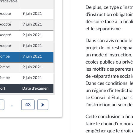
Irrecevable
9 juin 2021
De plus, ce type d’inst
Adopté
9 juin 2021
6 juin 2021
d’instruction obligatoi
dérisoire face à la fina
Adopté
9 juin 2021
3 juin 2021
Démocrates apparentés
et le séparatisme.
Adopté
9 juin 2021
3 juin 2021
Dans son avis rendu le
Adopté
9 juin 2021
3 juin 2021
projet de loi restreigna
un mode d’instruction,
Tombé
9 juin 2021
2 juin 2021
écoles publics ou privés
Tombé
9 juin 2021
2 juin 2021
les motifs des parents 
de »séparatisme social
Tombé
9 juin 2021
2 juin 2021
Dans ces conditions, l
ort
Date d'examen
Date de dépôt
un régime d’interdictio
Le Conseil d’État, par s
7
...
43
l’instruction au sein de 
Cette conclusion a fina
faire le choix d’un no
empêcher que le droit de