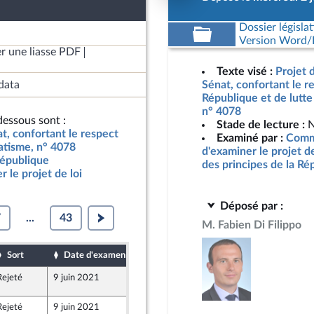
Dossier législat
Version Word/L
r une liasse PDF
Texte visé :
Projet d
data
Sénat, confortant le r
République et de lutte
n° 4078
essous sont :
Stade de lecture :
N
at, confortant le respect
Examiné par :
Commi
ratisme, n° 4078
d'examiner le projet de
République
des principes de la Ré
 le projet de loi
Déposé par :
7
...
43
M. Fabien Di Filippo
Sort
Date d'examen
Date de dépôt
Rejeté
9 juin 2021
8 juin 2021
Rejeté
9 juin 2021
8 juin 2021