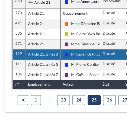
853
Irrecevable
Sous-amendement de l'amendement n°456
Mme Anne-Laure Blin
Article 21
Les Républicains
773
Discuté
Article 21
Gouvernement
421
Discuté
Article 21
Mme Géraldine Bannier
Mouvement Démocrate (MoDem) et 
535
Discuté
Article 21
M. Pierre-Yves Bournazel
Agir ensemble
571
Discuté
Article 21
Mme Fabienne Colboc
La République en Marche
129
Discuté
Article 21, alinéa 3
M. Fabien Di Filippo
Les Républicains
111
Discuté
Article 21, alinéa 5
M. Pierre Cordier
Les Républicains
136
Discuté
Article 21, alinéa 7
M. Gaël Le Bohec
La République en Marche
n°
Emplacement
Auteur
État
S
1
...
23
24
25
26
2