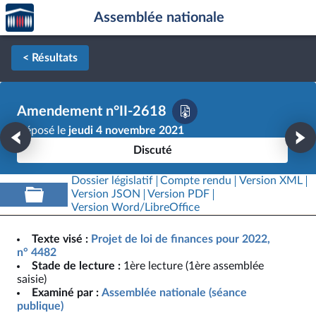
Accèder
Aller au contenu
Aller en bas de la page
Assemblée nationale
à la
page
d'accueil
< Résultats
Amendement n°II-2618
Déposé le
jeudi 4 novembre 2021
Discuté
Dossier législatif
Compte rendu
Version XML
Version JSON
Version PDF
Version Word/LibreOffice
Texte visé :
Projet de loi de finances pour 2022,
n° 4482
Stade de lecture :
1ère lecture (1ère assemblée
saisie)
Examiné par :
Assemblée nationale (séance
publique)