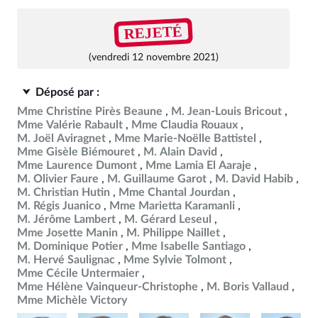
REJETÉ
(vendredi 12 novembre 2021)
Déposé par :
Mme Christine Pirès Beaune
M. Jean-Louis Bricout
Mme Valérie Rabault
Mme Claudia Rouaux
M. Joël Aviragnet
Mme Marie-Noëlle Battistel
Mme Gisèle Biémouret
M. Alain David
Mme Laurence Dumont
Mme Lamia El Aaraje
M. Olivier Faure
M. Guillaume Garot
M. David Habib
M. Christian Hutin
Mme Chantal Jourdan
M. Régis Juanico
Mme Marietta Karamanli
M. Jérôme Lambert
M. Gérard Leseul
Mme Josette Manin
M. Philippe Naillet
M. Dominique Potier
Mme Isabelle Santiago
M. Hervé Saulignac
Mme Sylvie Tolmont
Mme Cécile Untermaier
Mme Hélène Vainqueur-Christophe
M. Boris Vallaud
Mme Michèle Victory