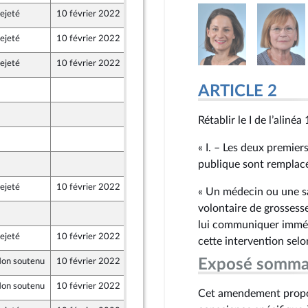
ejeté
10 février 2022
5 février 2022
ejeté
10 février 2022
2 février 2022
ejeté
10 février 2022
2 février 2022
ARTICLE 2
5 février 2022
2 février 2022
Rétablir le I de l’aliné
2 février 2022
« I. – Les deux premiers
2 février 2022
publique sont remplacés
ejeté
10 février 2022
2 février 2022
« Un médecin ou une s
volontaire de grossesse
2 février 2022
lui communiquer immédi
ejeté
10 février 2022
2 février 2022
cette intervention selon
Exposé somma
on soutenu
10 février 2022
4 février 2022
on soutenu
10 février 2022
4 février 2022
Cet amendement propose