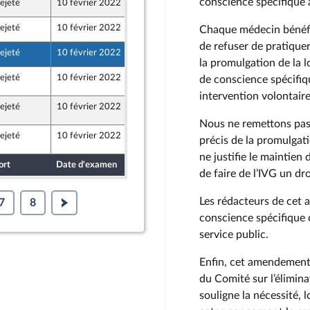
conscience spécifique à
ejeté
10 février 2022
5 février 2022
ejeté
10 février 2022
2 février 2022
Chaque médecin bénéfic
de refuser de pratiquer
ejeté
10 février 2022
2 février 2022
e
la promulgation de la l
ejeté
10 février 2022
10 février 2022
de conscience spécifiq
intervention volontaire
ejeté
10 février 2022
10 février 2022
Nous ne remettons pas 
ejeté
10 février 2022
10 février 2022
précis de la promulgati
ne justifie le maintien
ort
Date d'examen
Date de dépôt
de faire de l’IVG un dro
Les rédacteurs de cet
7
8
conscience spécifique 
service public.
Enfin, cet amendement
du Comité sur l’élimina
souligne la nécessité, 