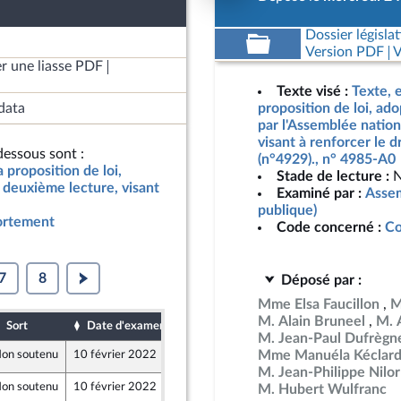
Dossier législat
Version PDF
V
r une liasse PDF
Texte visé :
Texte, e
data
proposition de loi, ad
par l'Assemblée nation
visant à renforcer le d
essous sont :
(n°4929)., n° 4985-A0
a proposition de loi,
Stade de lecture :
N
 deuxième lecture, visant
Examiné par :
Assem
publique)
vortement
Code concerné :
Co
7
8
Déposé par :
Mme Elsa Faucillon
M
M. Alain Bruneel
M. 
Sort
Date d'examen
Date de dépôt
M. Jean-Paul Dufrègn
Mme Manuéla Kéclard
on soutenu
10 février 2022
4 février 2022
M. Jean-Philippe Nilor
on soutenu
10 février 2022
4 février 2022
M. Hubert Wulfranc