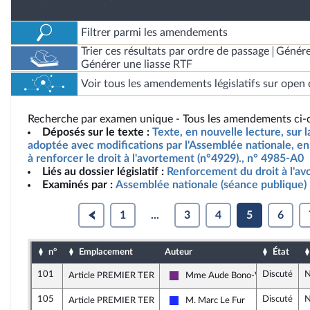
Filtrer parmi les amendements
Trier ces résultats par ordre de passage
Génére
Générer une liasse RTF
Voir tous les amendements législatifs sur open 
Recherche par examen unique - Tous les amendements ci-d
Déposés sur le texte :
Texte, en nouvelle lecture, sur l
adoptée avec modifications par l'Assemblée nationale, en
à renforcer le droit à l'avortement (n°4929)., n° 4985-A0
Liés au dossier législatif :
Renforcement du droit à l'a
Examinés par :
Assemblée nationale (séance publique)
1
...
3
4
5
6
n°
Emplacement
Auteur
État
101
Discuté
N
Article PREMIER TER
Mme Aude Bono-Vandorme
La République en Marche
105
Discuté
N
Article PREMIER TER
M. Marc Le Fur
Les Républicains