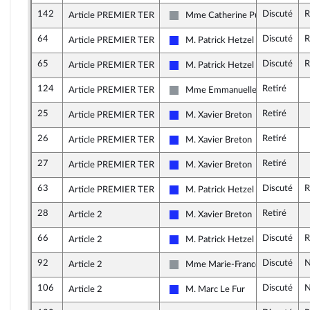
142
Discuté
R
Article PREMIER TER
Mme Catherine Pujol
Non inscrit
64
Discuté
R
Article PREMIER TER
M. Patrick Hetzel
Les Républicains
65
Discuté
R
Article PREMIER TER
M. Patrick Hetzel
Les Républicains
124
Retiré
Article PREMIER TER
Mme Emmanuelle Ménard
Non inscrit
25
Retiré
Article PREMIER TER
M. Xavier Breton
Les Républicains
26
Retiré
Article PREMIER TER
M. Xavier Breton
Les Républicains
27
Retiré
Article PREMIER TER
M. Xavier Breton
Les Républicains
63
Discuté
R
Article PREMIER TER
M. Patrick Hetzel
Les Républicains
28
Retiré
Article 2
M. Xavier Breton
Les Républicains
66
Discuté
R
Article 2
M. Patrick Hetzel
Les Républicains
92
Discuté
N
Article 2
Mme Marie-France Lorho
Non inscrit
106
Discuté
N
Article 2
M. Marc Le Fur
Les Républicains