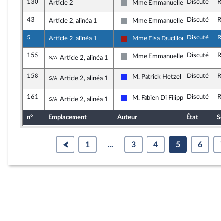
130
Discuté
R
Article 2
Mme Emmanuelle Ménard
Non inscrit
43
Discuté
R
Article 2, alinéa 1
Mme Emmanuelle Ménard
Non inscrit
5
Discuté
R
Article 2, alinéa 1
Mme Elsa Faucillon
Gauche démocrate et républicain
155
Discuté
R
Sous-amendement de l'amendement n°5
Mme Emmanuelle Ménard
Article 2, alinéa 1
Non inscrit
158
Discuté
R
Sous-amendement de l'amendement n°5
M. Patrick Hetzel
Article 2, alinéa 1
Les Républicains
161
Discuté
R
Sous-amendement de l'amendement n°5
M. Fabien Di Filippo
Article 2, alinéa 1
Les Républicains
n°
Emplacement
Auteur
État
S
1
...
3
4
5
6