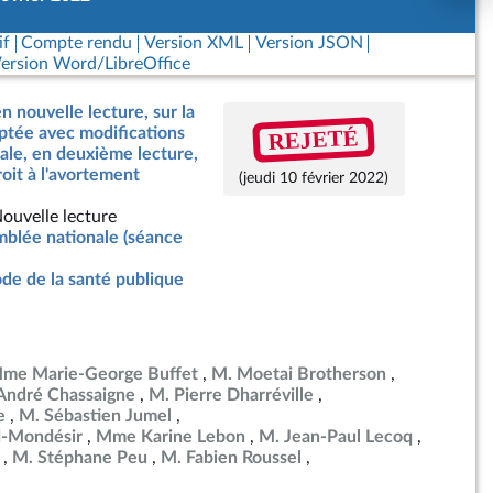
if
Compte rendu
Version XML
Version JSON
ersion Word/LibreOffice
n nouvelle lecture, sur la
REJETÉ
optée avec modifications
ale, en deuxième lecture,
roit à l'avortement
(jeudi 10 février 2022)
ouvelle lecture
blée nationale (séance
de de la santé publique
me Marie-George Buffet
M. Moetai Brotherson
André Chassaigne
M. Pierre Dharréville
e
M. Sébastien Jumel
-Mondésir
Mme Karine Lebon
M. Jean-Paul Lecoq
M. Stéphane Peu
M. Fabien Roussel