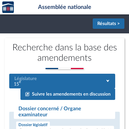
Accèder
Aller au contenu
Aller en bas de la page
Assemblée nationale
à la
page
d'accueil
Résultats >
Recherche dans la base des
amendements
Législature
e
15
Suivre les amendements en discussion
Dossier concerné / Organe
examinateur
Dossier législatif