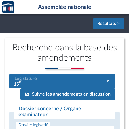
Accèder
Aller au contenu
Aller en bas de la page
Assemblée nationale
à la
page
d'accueil
Résultats >
Recherche dans la base des
amendements
Législature
e
15
Suivre les amendements en discussion
Dossier concerné / Organe
examinateur
Dossier législatif