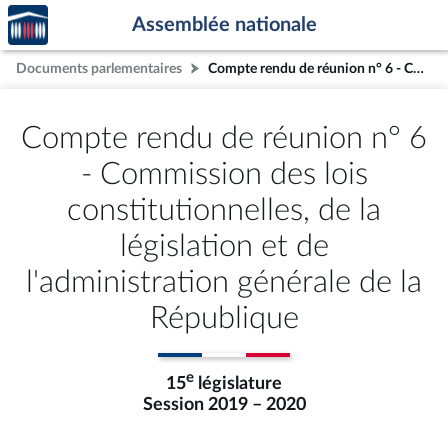
Accèder
Aller au contenu
Aller en bas de la page
Assemblée nationale
à la
page
Documents parlementaires
Compte rendu de réunion n° 6 - Commission des lois constitutionnelles, de la législation et de l'administration générale de la République
d'accueil
Compte rendu de réunion n° 6
- Commission des lois
constitutionnelles, de la
législation et de
l'administration générale de la
République
e
15
législature
Session 2019 – 2020