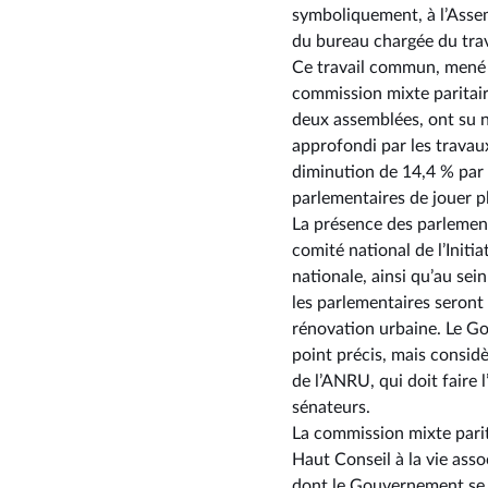
symboliquement, à l’Assem
du bureau chargée du trav
Ce travail commun, mené dè
commission mixte paritaire
deux assemblées, ont su no
approfondi par les travau
diminution de 14,4 % par r
parlementaires de jouer pl
La présence des parlement
comité national de l’Initi
nationale, ainsi qu’au sei
les parlementaires seront
rénovation urbaine. Le G
point précis, mais consid
de l’ANRU, qui doit faire 
sénateurs.
La commission mixte parita
Haut Conseil à la vie asso
dont le Gouvernement se fé