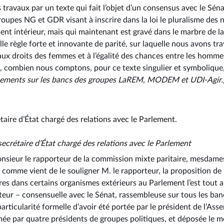
travaux par un texte qui fait l’objet d’un consensus avec le Sénat
pes NG et GDR visant à inscrire dans la loi le pluralisme des n
ent intérieur, mais qui maintenant est gravé dans le marbre de la 
le règle forte et innovante de parité, sur laquelle nous avons tra
ux droits des femmes et à l’égalité des chances entre les homme
s, combien nous comptons, pour ce texte singulier et symbolique, 
sements sur les bancs des groupes LaREM, MODEM et UDI-Agir.
étaire d’État chargé des relations avec le Parlement.
 secrétaire d’État chargé des relations avec le Parlement
nsieur le rapporteur de la commission mixte paritaire, mesdames
, comme vient de le souligner M. le rapporteur, la proposition de l
es dans certains organismes extérieurs au Parlement l’est tout au
teur –⁠ consensuelle avec le Sénat, rassembleuse sur tous les ban
articularité formelle d’avoir été portée par le président de l’Ass
née par quatre présidents de groupes politiques, et déposée le m