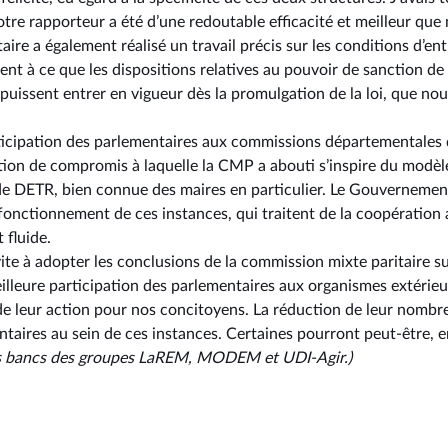
otre rapporteur a été d’une redoutable efficacité et meilleur que 
ire a également réalisé un travail précis sur les conditions d’en
ent à ce que les dispositions relatives au pouvoir de sanction de 
puissent entrer en vigueur dès la promulgation de la loi, que nou
articipation des parlementaires aux commissions départementales
tion de compromis à laquelle la CMP a abouti s’inspire du modè
e DETR, bien connue des maires en particulier. Le Gouvernement
e fonctionnement de ces instances, qui traitent de la coopération 
 fluide.
ite à adopter les conclusions de la commission mixte paritaire su
illeure participation des parlementaires aux organismes extérie
té de leur action pour nos concitoyens. La réduction de leur nom
aires au sein de ces instances. Certaines pourront peut-être, enf
es bancs des groupes LaREM, MODEM et UDI-Agir
.)