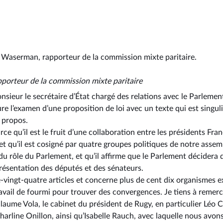
n Waserman, rapporteur de la commission mixte paritaire.
pporteur de la commission mixte paritaire
sieur le secrétaire d’État chargé des relations avec le Parlement
e l’examen d’une proposition de loi avec un texte qui est singuli
 propos.
parce qu’il est le fruit d’une collaboration entre les présidents Fr
 et qu’il est cosigné par quatre groupes politiques de notre assem
e du rôle du Parlement, et qu’il affirme que le Parlement décidera
présentation des députés et des sénateurs.
vingt-quatre articles et concerne plus de cent dix organismes e
ravail de fourmi pour trouver des convergences. Je tiens à reme
llaume Vola, le cabinet du président de Rugy, en particulier Léo
arline Onillon, ainsi qu’Isabelle Rauch, avec laquelle nous avons 