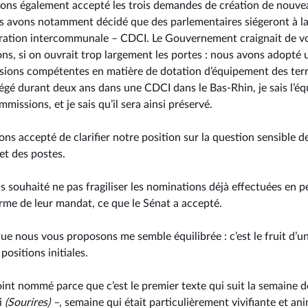
vons également accepté les trois demandes de création de nouv
us avons notamment décidé que des parlementaires siégeront à 
ation intercommunale –⁠ CDCI. Le Gouvernement craignait de vo
ns, si on ouvrait trop largement les portes : nous avons adopté 
ions compétentes en matière de dotation d’équipement des terri
gé durant deux ans dans une CDCI dans le Bas-Rhin, je sais l’équi
missions, et je sais qu’il sera ainsi préservé.
ons accepté de clarifier notre position sur la question sensible 
et des postes.
ns souhaité ne pas fragiliser les nominations déjà effectuées en
erme de leur mandat, ce que le Sénat a accepté.
 que nous vous proposons me semble équilibrée : c’est le fruit d’un
ositions initiales.
int nommé parce que c’est le premier texte qui suit la semaine de
i
(Sourires) –
, semaine qui était particulièrement vivifiante et an