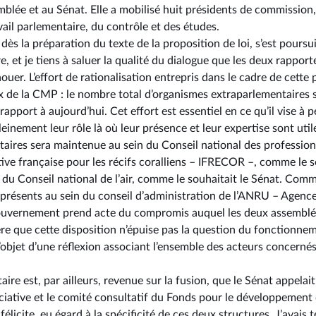
blée et au Sénat. Elle a mobilisé huit présidents de commission, 
ail parlementaire, du contrôle et des études.
s la préparation du texte de la proposition de loi, s’est poursuiv
, et je tiens à saluer la qualité du dialogue que les deux rapporte
uer. L’effort de rationalisation entrepris dans le cadre de cette p
x de la CMP : le nombre total d’organismes extraparlementaires s’
apport à aujourd’hui. Cet effort est essentiel en ce qu’il vise à 
einement leur rôle là où leur présence et leur expertise sont util
aires sera maintenue au sein du Conseil national des profession
ative française pour les récifs coralliens –⁠ IFRECOR –, comme le 
n du Conseil national de l’air, comme le souhaitait le Sénat. Comm
 présents au sein du conseil d’administration de l’ANRU –⁠ Agence
ouvernement prend acte du compromis auquel les deux assemblé
ère que cette disposition n’épuise pas la question du fonctionne
l’objet d’une réflexion associant l’ensemble des acteurs concernés
ire est, par ailleurs, revenue sur la fusion, que le Sénat appelai
ciative et le comité consultatif du Fonds pour le développement d
licite, eu égard à la spécificité de ces deux structures. J’avais 