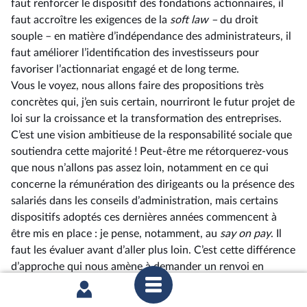
faut renforcer le dispositif des fondations actionnaires, il
faut accroître les exigences de la
soft law
–⁠
du droit
souple – en matière d’indépendance des administrateurs, il
faut améliorer l’identification des investisseurs pour
favoriser l’actionnariat engagé et de long terme.
Vous le voyez, nous allons faire des propositions très
concrètes qui, j’en suis certain, nourriront le futur projet de
loi sur la croissance et la transformation des entreprises.
C’est une vision ambitieuse de la responsabilité sociale que
soutiendra cette majorité ! Peut-être me rétorquerez-vous
que nous n’allons pas assez loin, notamment en ce qui
concerne la rémunération des dirigeants ou la présence des
salariés dans les conseils d’administration, mais certains
dispositifs adoptés ces dernières années commencent à
être mis en place : je pense, notamment, au
say on pay
. Il
faut les évaluer avant d’aller plus loin. C’est cette différence
d’approche qui nous amène à demander un renvoi en
commission, mais je n’en demeure pas moins convaincu que
nous pourrons trouver des points de convergence, lors de