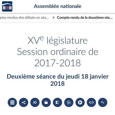
Accèder
Aller au contenu
Aller en bas de la page
Assemblée nationale
à la
page
Comptes rendus des débats en séance
Compte rendu de la deuxième séance du jeudi 18 janvier 2018
d'accueil
e
XV
législature
Session ordinaire de
2017-2018
Deuxième séance du jeudi 18 janvier
2018
Ouvrir
Partager
Accéder
Les
Les
Accéder
le
le
au
dossiers
textes
au
sommaire
compte
document
législatifs
examinés
cahier
rendu
PDF
associés
bleu