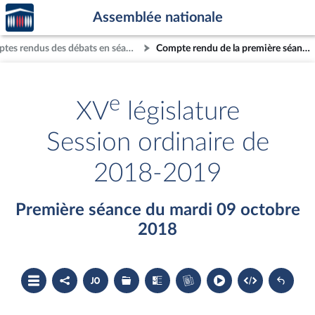
Accèder
Aller au contenu
Aller en bas de la page
Assemblée nationale
à la
page
Comptes rendus des débats en séance
Compte rendu de la première séance du mardi 09 octobre 2018
d'accueil
e
XV
législature
Session ordinaire de
2018-2019
Première séance du mardi 09 octobre
2018
Ouvrir
Partager
Accéder
Les
Les
Accéder
le
le
au
dossiers
textes
au
sommaire
compte
document
législatifs
examinés
cahier
rendu
PDF
associés
bleu