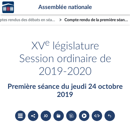
Accèder
Aller au contenu
Aller en bas de la page
Assemblée nationale
à la
page
Comptes rendus des débats en séance
Compte rendu de la première séance du jeudi 24 octobre 2019
d'accueil
e
XV
législature
Session ordinaire de
2019-2020
Première séance du jeudi 24 octobre
2019
Ouvrir
Partager
Accéder
Les
Accéder
le
le
au
dossiers
au
sommaire
compte
document
législatifs
cahier
rendu
PDF
associés
bleu