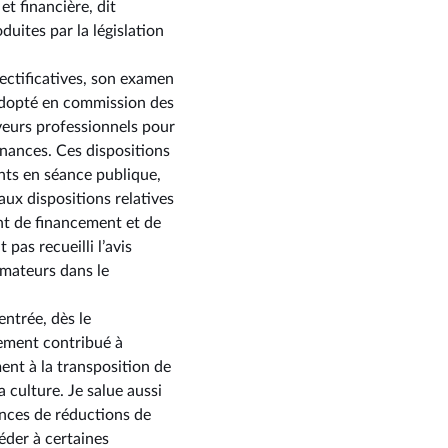
t financière, dit
ites par la législation
rectificatives, son examen
a adopté en commission des
eveurs professionnels pour
onnances. Ces dispositions
nts en séance publique,
ux dispositions relatives
nt de financement et de
as recueilli l’avis
mmateurs dans le
entrée, dès le
ement contribué à
ent à la transposition de
a culture. Je salue aussi
onces de réductions de
éder à certaines