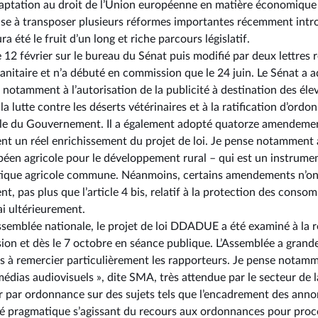
daptation au droit de l’Union européenne en matière économique e
e à transposer plusieurs réformes importantes récemment introdu
 été le fruit d’un long et riche parcours législatif.
e 12 février sur le bureau du Sénat puis modifié par deux lettres 
 sanitaire et n’a débuté en commission que le 24 juin. Le Sénat 
s notamment à l’autorisation de la publicité à destination des él
 la lutte contre les déserts vétérinaires et à la ratification d’ord
rable du Gouvernement. Il a également adopté quatorze amendeme
ent un réel enrichissement du projet de loi. Je pense notamment a
éen agricole pour le développement rural – qui est un instrume
ique agricole commune. Néanmoins, certains amendements n’ont p
, pas plus que l’article 4 bis, relatif à la protection des conso
ai ultérieurement.
’Assemblée nationale, le projet de loi DDADUE a été examiné à la r
on et dès le 7 octobre en séance publique. L’Assemblée a grand
ens à remercier particulièrement les rapporteurs. Je pense notamm
 médias audiovisuels », dite SMA, très attendue par le secteur de l
érer par ordonnance sur des sujets tels que l’encadrement des ann
té pragmatique s’agissant du recours aux ordonnances pour proc