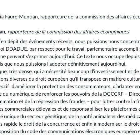
ria Faure-Muntian, rapporteure de la commission des affaires é
ian
, rapporteure de la commission des affaires économiques
u’en dépit des événements récents, nous puissions nous concentre
 loi DDADUE, par respect pour le travail parlementaire accompli s
 ne peuvent s’exprimer aujourd’hui. Ce texte nous occupe depuis
is que nous puissions l’adopter définitivement aujourd’hui.
que, très dense, qui a nécessité beaucoup d’investissement et de 
ns diverses du droit européen qu’il transpose en matière culture
ectif d’améliorer la protection des consommateurs, d’adapter en 
e du numérique, de renforcer les pouvoirs de la DGCCRF –⁠ Direc
mation et de la répression des fraudes – pour lutter contre la fr
ues commerciales déloyales et de responsabiliser les plateformes de
hé unique du secteur génétique, de la santé animale et des médic
us rapide le droit de la concurrence et enfin à moderniser le dro
nsposition du code des communications électroniques européen et