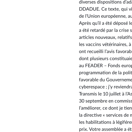
diverses dispositions d’a
DDADUE. Ce texte, qui vis
de l’Union européenne, aura
Après qu’il a été déposé l
a été retardé par la crise
articles nouveaux, relatif
les vaccins vétérinaires, à
ont recueilli l’avis favo
dont plusieurs constituai
au FEADER –⁠ Fonds europ
programmation de la polit
favorable du Gouvernement
cyberespace ; j’y reviendr
Transmis le 10 juillet à l
30 septembre en commissi
l’améliorer, ce dont je ti
la directive « services de
les habilitations à légif
prix. Votre assemblée a é