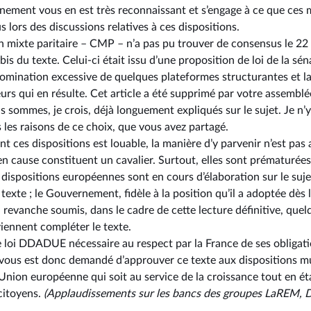
nement vous en est très reconnaissant et s’engage à ce que ces 
s lors des discussions relatives à ces dispositions.
mixte paritaire –⁠ CMP – n’a pas pu trouver de consensus le 22 
4 bis du texte. Celui-ci était issu d’une proposition de loi de la 
domination excessive de quelques plateformes structurantes et la 
rs qui en résulte. Cet article a été supprimé par votre assemb
ommes, je crois, déjà longuement expliqués sur le sujet. Je n’
les raisons de ce choix, que vous avez partagé.
nt ces dispositions est louable, la manière d’y parvenir n’est pas 
 en cause constituent un cavalier. Surtout, elles sont prématurée
ispositions européennes sont en cours d’élaboration sur le sujet
texte ; le Gouvernement, fidèle à la position qu’il a adoptée dès l
 revanche soumis, dans le cadre de cette lecture définitive, q
viennent compléter le texte.
de loi DDADUE nécessaire au respect par la France de ses obliga
Il vous est donc demandé d’approuver ce texte aux dispositions m
e Union européenne qui soit au service de la croissance tout en é
citoyens.
(Applaudissements sur les bancs des groupes LaREM, D