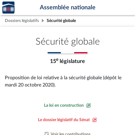
Accèder
Aller au contenu
Aller en bas de la page
Assemblée nationale
à la
page
Dossiers législatifs
Sécurité globale
d'accueil
Sécurité globale
e
15
législature
Proposition de loi relative à la sécurité globale (dépôt le
mardi 20 octobre 2020).
La loi en construction
Le dossier législatif du Sénat
Voir les contributions