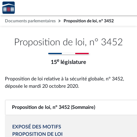
Accèder
Aller au contenu
Aller en bas de la page
à la
page
Documents parlementaires
Proposition de loi, n° 3452
d'accueil
Proposition de loi, n° 3452
e
15
législature
Proposition de loi relative à la sécurité globale, n° 3452
,
déposée le mardi 20 octobre 2020
.
Proposition de loi, n° 3452 (Sommaire)
EXPOSÉ DES MOTIFS
PROPOSITION DE LOI