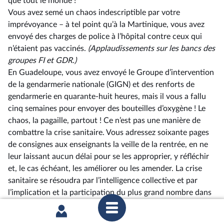
que tout le monde !
Vous avez semé un chaos indescriptible par votre
imprévoyance –⁠ à tel point qu’à la Martinique, vous avez
envoyé des charges de police à l’hôpital contre ceux qui
n’étaient pas vaccinés.
(Applaudissements sur les bancs des
groupes FI et GDR.)
En Guadeloupe, vous avez envoyé le Groupe d’intervention
de la gendarmerie nationale (GIGN) et des renforts de
gendarmerie en quarante-huit heures, mais il vous a fallu
cinq semaines pour envoyer des bouteilles d’oxygène ! Le
chaos, la pagaille, partout ! Ce n’est pas une manière de
combattre la crise sanitaire. Vous adressez soixante pages
de consignes aux enseignants la veille de la rentrée, en ne
leur laissant aucun délai pour se les approprier, y réfléchir
et, le cas échéant, les améliorer ou les amender. La crise
sanitaire se résoudra par l’intelligence collective et par
l’implication et la participation du plus grand nombre dans
l’élaboration des solutions.
Alors que l’apparition du variant omicron était signalée dès