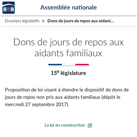
Accèder
Aller au contenu
Aller en bas de la page
Assemblée nationale
à la
page
Dossiers législatifs
Dons de jours de repos aux aidants familiaux
d'accueil
Dons de jours de repos aux
aidants familiaux
e
15
législature
Proposition de loi visant à étendre le dispositif de dons de
jours de repos non pris aux aidants familiaux (dépôt le
mercredi 27 septembre 2017).
La loi en construction