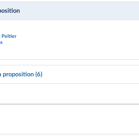
position
 Peltier
ns
 proposition (6)