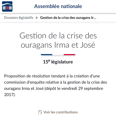
Accèder
Aller au contenu
Aller en bas de la page
Assemblée nationale
à la
page
Dossiers législatifs
Gestion de la crise des ouragans Irma et José
d'accueil
Gestion de la crise des
ouragans Irma et José
e
15
législature
Proposition de résolution tendant à la création d'une
commission d'enquête relative à la gestion de la crise des
ouragans Irma et José (dépôt le vendredi 29 septembre
2017).
Voir les contributions