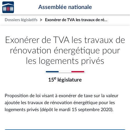
Accèder
Aller au contenu
Aller en bas de la page
Assemblée nationale
à la
page
Dossiers législatifs
Exonérer de TVA les travaux de rénovation énergétique pour les logements privés
d'accueil
Exonérer de TVA les travaux de
rénovation énergétique pour
les logements privés
e
15
législature
Proposition de loi visant à exonérer de taxe sur la valeur
ajoutée les travaux de rénovation énergétique pour les
logements privés (dépôt le mardi 15 septembre 2020).