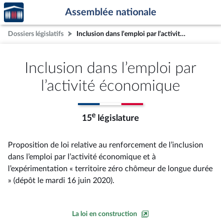
Accèder
Aller au contenu
Aller en bas de la page
Assemblée nationale
à la
page
Dossiers législatifs
Inclusion dans l’emploi par l’activité économique
d'accueil
Inclusion dans l’emploi par
l’activité économique
e
15
législature
Proposition de loi relative au renforcement de l’inclusion
dans l’emploi par l’activité économique et à
l’expérimentation « territoire zéro chômeur de longue durée
» (dépôt le mardi 16 juin 2020).
La loi en construction