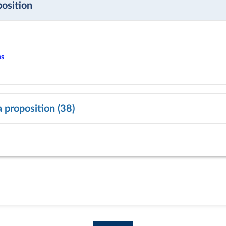
position
ns
a proposition (38)