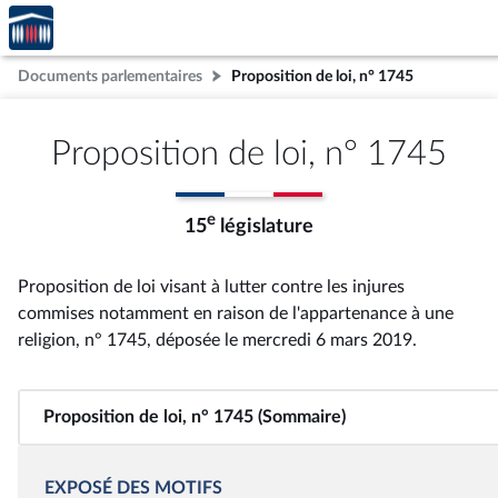
Accèder
Aller au contenu
Aller en bas de la page
à la
page
Documents parlementaires
Proposition de loi, n° 1745
d'accueil
Proposition de loi, n° 1745
e
15
législature
Proposition de loi visant à lutter contre les injures
commises notamment en raison de l'appartenance à une
religion, n° 1745
, déposée le mercredi 6 mars 2019
.
Proposition de loi, n° 1745 (Sommaire)
EXPOSÉ DES MOTIFS