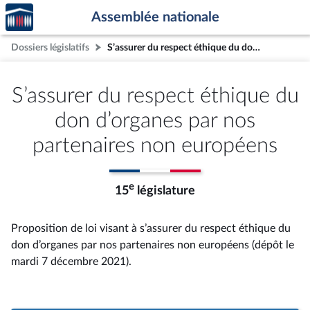
Accèder
Aller au contenu
Aller en bas de la page
Assemblée nationale
à la
page
Dossiers législatifs
S’assurer du respect éthique du don d’organes par nos partenaires non européens
d'accueil
S’assurer du respect éthique du
don d’organes par nos
partenaires non européens
e
15
législature
Proposition de loi visant à s’assurer du respect éthique du
don d’organes par nos partenaires non européens (dépôt le
mardi 7 décembre 2021).