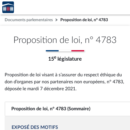
Accèder
Aller au contenu
Aller en bas de la page
à la
page
Documents parlementaires
Proposition de loi, n° 4783
d'accueil
Proposition de loi, n° 4783
e
15
législature
Proposition de loi visant à s’assurer du respect éthique du
don d’organes par nos partenaires non européens, n° 4783
,
déposée le mardi 7 décembre 2021
.
Proposition de loi, n° 4783 (Sommaire)
EXPOSÉ DES MOTIFS