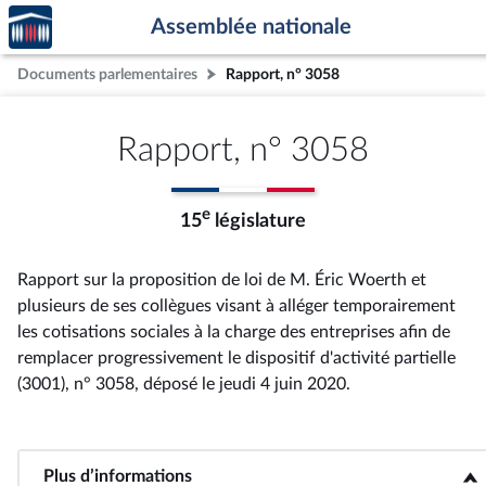
Accèder
Aller au contenu
Aller en bas de la page
Assemblée nationale
à la
page
Documents parlementaires
Rapport, n° 3058
d'accueil
Rapport, n° 3058
e
15
législature
Rapport sur la proposition de loi de M. Éric Woerth et
plusieurs de ses collègues visant à alléger temporairement
les cotisations sociales à la charge des entreprises afin de
remplacer progressivement le dispositif d'activité partielle
(3001), n° 3058
, déposé le jeudi 4 juin 2020
.
Plus d’informations
<b>Plus d’informations</b>