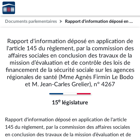
Accèder
Aller au contenu
Aller en bas de la page
à la
page
Documents parlementaires
Rapport d'information déposé en application de l'article 145 du règlement, par la commission des affaires sociales en conclusion des travaux de la mission d’évaluation et de contrôle des lois de financement de la sécurité sociale sur les agences régionales de santé (Mme Agnès Firmin Le Bodo et M. Jean-Carles Grelier), n° 4267
d'accueil
Rapport d'information déposé en application de
l'article 145 du règlement, par la commission des
affaires sociales en conclusion des travaux de la
mission d’évaluation et de contrôle des lois de
financement de la sécurité sociale sur les agences
régionales de santé (Mme Agnès Firmin Le Bodo
et M. Jean-Carles Grelier), n° 4267
e
15
législature
Rapport d'information déposé en application de l'article
145 du règlement, par la commission des affaires sociales
en conclusion des travaux de la mission d’évaluation et de