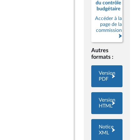
du contrôle
budgétaire
Accéder à la
page de la
commission
Autres
formats :
Version
PDF
Version
HTML
Notice
XML