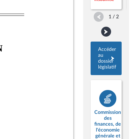
appa
1 / 2
Accéder
au
dossier
législatif
Commission
des
finances, de
l'économie
générale et