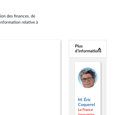
ion des finances, de
information relative à
Plus
<b>Plus
d’informations</b>
d’informations
M. 
Pau
Mat
M. Éric
Mou
Coquerel
Dém
La France
et
insoumise