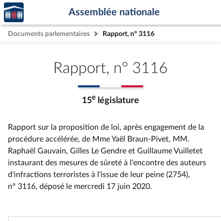
Accèder
Aller au contenu
Aller en bas de la page
Assemblée nationale
à la
page
Documents parlementaires
Rapport, n° 3116
d'accueil
Rapport, n° 3116
e
15
législature
Rapport sur la proposition de loi, après engagement de la
procédure accélérée, de Mme Yaël Braun-Pivet, MM.
Raphaël Gauvain, Gilles Le Gendre et Guillaume Vuilletet
instaurant des mesures de sûreté à l'encontre des auteurs
d'infractions terroristes à l'issue de leur peine (2754),
n° 3116
, déposé le mercredi 17 juin 2020
.