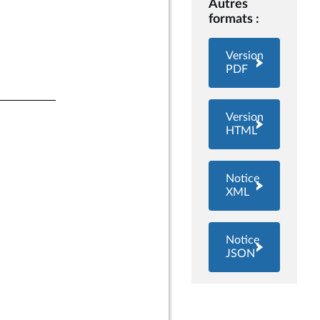
Autres
formats :
Version
PDF
Version
HTML
Notice
XML
Notice
JSON