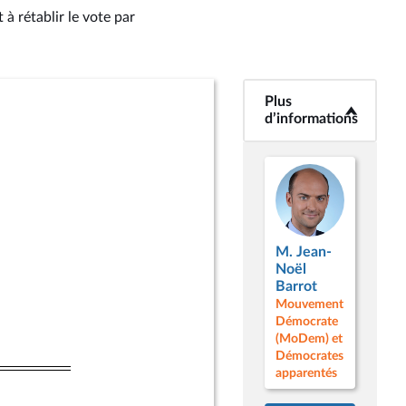
 à rétablir le vote par
Plus
<b>Plus
d’informations</b>
d’informations
M. Jean-
Noël
Barrot
Mouvement
Démocrate
(MoDem) et
Démocrates
apparentés