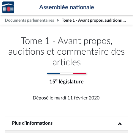
Accèder
Aller au contenu
Aller en bas de la page
Assemblée nationale
à la
page
Documents parlementaires
Tome 1 - Avant propos, auditions et commentaire des articles
d'accueil
Tome 1 - Avant propos,
auditions et commentaire des
articles
e
15
législature
Déposé le mardi 11 février 2020.
Plus d’informations
<b>Plus d’informations</b>