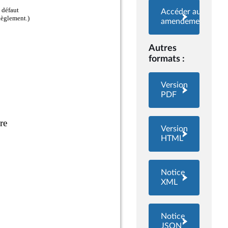
Accéder aux
amendements
Autres
formats :
Version
PDF
Version
HTML
Notice
XML
Notice
JSON