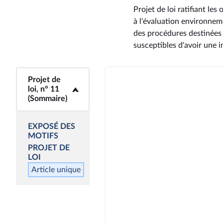
Projet de loi ratifiant le
à l'évaluation environne
des procédures destinées à
susceptibles d'avoir une 
<b>Projet de loi,
Projet de
n° 11 (Sommaire)
loi, n° 11
(Sommaire)
</b>
EXPOSÉ DES
MOTIFS
PROJET
DE
LOI
Article unique