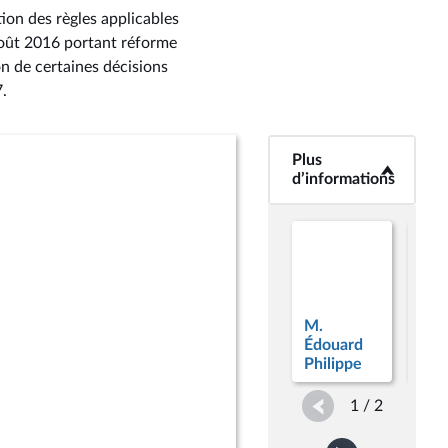
ion des règles applicables
août 2016 portant réforme
on de certaines décisions
7
.
Plus
<b>Plus
d’informations</b>
d’informations
M.
M. 
Édouard
Hul
Philippe
1 / 2