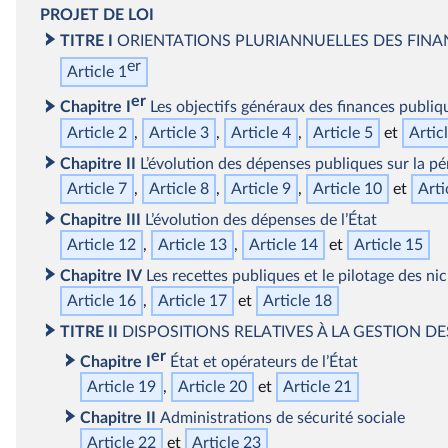
PROJET
DE LOI
TITRE I
ORIENTATIONS PLURIANNUELLES DES FINA
er
Article 1
er
Chapitre I
Les objectifs généraux des finances publiq
Article 2
Article 3
Article 4
Article 5
Artic
Chapitre II
L’évolution des dépenses publiques sur la p
Article 7
Article 8
Article 9
Article 10
Arti
Chapitre III
L’évolution des dépenses de l’État
Article 12
Article 13
Article 14
Article 15
Chapitre IV
Les recettes publiques et le pilotage des nic
Article 16
Article 17
Article 18
TITRE II
DISPOSITIONS RELATIVES À LA GESTION D
er
Chapitre I
État et opérateurs de l’État
Article 19
Article 20
Article 21
Chapitre II
Administrations de sécurité sociale
Article 22
Article 23