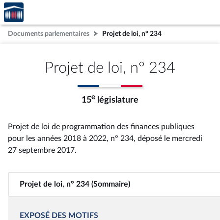
Accèder
Aller au contenu
Aller en bas de la page
à la
page
Documents parlementaires
Projet de loi, n° 234
d'accueil
Projet de loi, n° 234
e
15
législature
Projet de loi de programmation des finances publiques
pour les années 2018 à 2022, n° 234
, déposé le mercredi
27 septembre 2017
.
Projet de loi, n° 234 (Sommaire)
EXPOSÉ DES MOTIFS