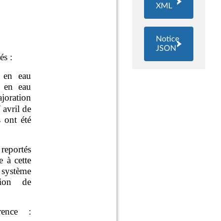
XML
Notice
JSON