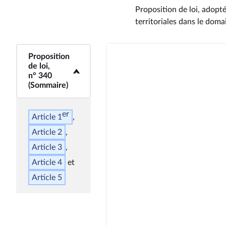
Proposition de loi, adopté
territoriales dans le doma
Proposition
<b>Proposition de
de loi,
loi, n° 340
n° 340
(Sommaire)</b>
(Sommaire)
er
Article 1
Article 2
Article 3
Article 4
Article 5