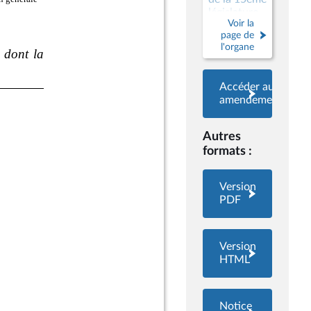
législature
Voir la
page de
l'organe
Accéder aux
amendements
Autres
formats :
Version
PDF
Version
HTML
Notice