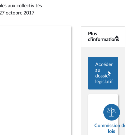
les aux collectivités
 27 octobre 2017
.
Plus
<b>Plus
d’informations</b>
d’informations
Accéder
au
dossier
législatif
Commission des
lois