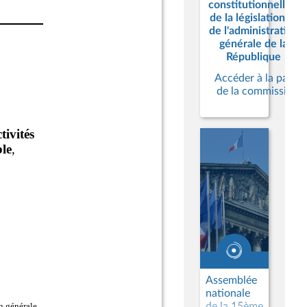
constitutionnelles,
de la législation et
de l'administration
générale de la
République
Accéder à la page
de la commission
Assemblée
nationale
de la 15ème