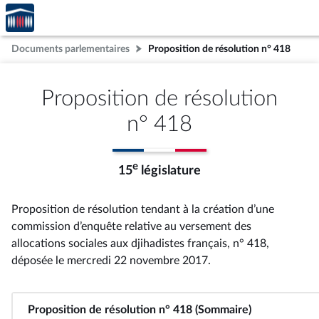
Accèder
Aller au contenu
Aller en bas de la page
à la
page
Documents parlementaires
Proposition de résolution n° 418
d'accueil
Proposition de résolution
n° 418
e
15
législature
Proposition de résolution tendant à la création d’une
commission d’enquête relative au versement des
allocations sociales aux djihadistes français, n° 418
,
déposée le mercredi 22 novembre 2017
.
Proposition de résolution n° 418 (Sommaire)