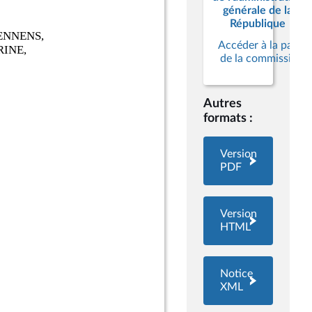
générale de la
République
Accéder à la page
de la commission
Autres
formats :
Version
PDF
Version
HTML
Notice
XML