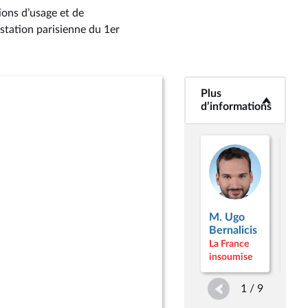
ions d’usage et de
tation parisienne du 1er
Plus
<b>Plus
d’informations</b>
d’informations
M. Ugo
M. 
Bernalicis
Cor
La France
La F
insoumise
inso
1 / 9