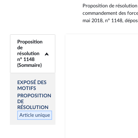
Proposition de résolution
commandement des forces 
mai 2018, n° 1148
, dépos
Proposition
<b>Proposition de
de
résolution n° 1148
résolution
(Sommaire)</b>
n° 1148
(Sommaire)
EXPOSÉ DES
MOTIFS
PROPOSITION
DE
RÉSOLUTION
Article unique