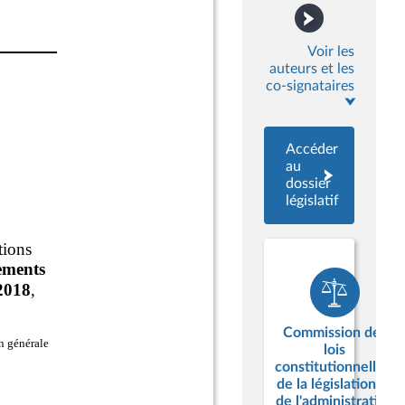
Voir les
auteurs et les
co-signataires
Accéder
au
dossier
législatif
Commission des
lois
constitutionnelles,
de la législation et
de l'administration